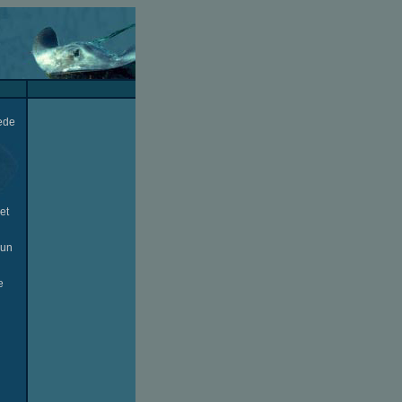
nede
et
kun
e