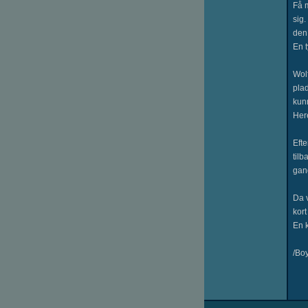
Få m
sig.
den
En t
Wol
plad
kun
Here
Efte
tilb
gan
Da v
kort
En k
/Bo