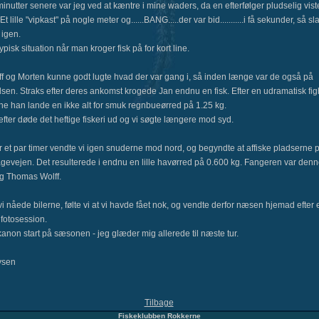
inutter senere var jeg ved at kæntre i mine waders, da en efterfølger pludselig vist
 Et lille "vipkast" på nogle meter og......BANG.....der var bid...........i få sekunder, så sl
 igen.
ypisk situation når man kroger fisk på for kort line.
ff og Morten kunne godt lugte hvad der var gang i, så inden længe var de også på
sen. Straks efter deres ankomst krogede Jan endnu en fisk. Efter en udramatisk fig
ne han lande en ikke alt for smuk regnbueørred på 1.25 kg.
fter døde det heftige fiskeri ud og vi søgte længere mod syd.
r et par timer vendte vi igen snuderne mod nord, og begyndte at affiske pladserne 
agevejen. Det resulterede i endnu en lille havørred på 0.600 kg. Fangeren var den
g Thomas Wolff.
i nåede bilerne, følte vi at vi havde fået nok, og vendte derfor næsen hjemad efter 
 fotosession.
anon start på sæsonen - jeg glæder mig allerede til næste tur.
ysen
Tilbage
Fiskeklubben Rokkerne