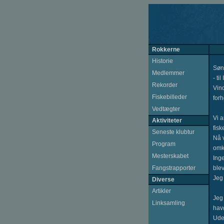
Rokkerne
Historie
Søn
Medlemmer
- ti
Rekorder
Vind
Fiskebilleder
for
Vedtægter
Vi a
Aktiviteter
fisk
Seneste klubtur
Nå v
Program
omkr
Mesterskabet
Ing
Fangstrapporter
blev
Jeg 
Diverse
Artikler
Jeg 
Linksamling
havø
Ude