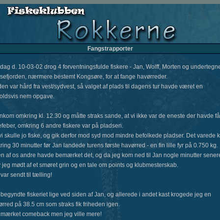
Fangstrapporter
dag d. 10-03-02 drog 4 forventningsfulde fiskere - Jan, Wolff, Morten og underteg
l Isefjorden, nærmere bestemt Kongsøre, for at fange havørreder.
en var hård fra vest/sydvest, så valget af plads til dagens tur havde været en
holdsvis nem opgave.
nkom omkring kl. 12.30 og måtte straks sande, at vi ikke var de eneste der havde få
efeber, omkring 6 andre fiskere var på pladsen.
i skulle jo fiske, og gik derfor mod syd mod mindre befolkede pladser. Det varede 
ing 30 minutter før Jan landede turens første havørred - en fin lille fyr på 0.750 kg.
en af os andre havde bemærket det, og da jeg kom ned til Jan nogle minutter sener
 jeg mødt af et smøret grin og en tale om points og klubmesterskab.
var sendt til tælling!
begyndte fiskeriet lige ved siden af Jan, og allerede i andet kast krogede jeg en
rred på 38.5 cm som straks fik friheden igen.
mærket comeback men jeg ville mere!