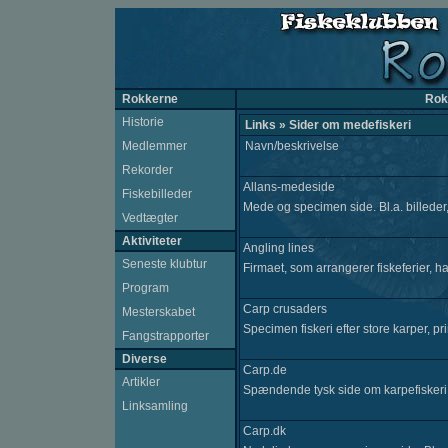
Rokkerne
Rok
Historie
Links » Sider om medefiskeri
Medlemmer
Navn/beskrivelse
Rekorder
Allans-medeside
Fiskebilleder
Mede og specimen side. Bl.a. billeder, 
Vedtægter
Aktiviteter
Angling lines
Seneste klubtur
Firmaet, som arrangerer fiskeferier, h
Program
Carp crusaders
Mesterskabet
Specimen fiskeri efter store karper, pr
Fangstrapporter
Diverse
Carp.de
Artikler
Spændende tysk side om karpefiskeri
Linksamling
Carp.dk