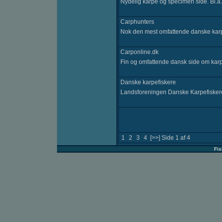
Nydelig karpe og specimen side. Bl.a. bi
Carphunters
Nok den mest omfattende danske kar
Carponline.dk
Fin og omfattende dansk side om karpe
Danske karpefiskere
Landsforeningen Danske Karpefiske
1
2
3
4
[>>]
Side 1 af 4
Fi