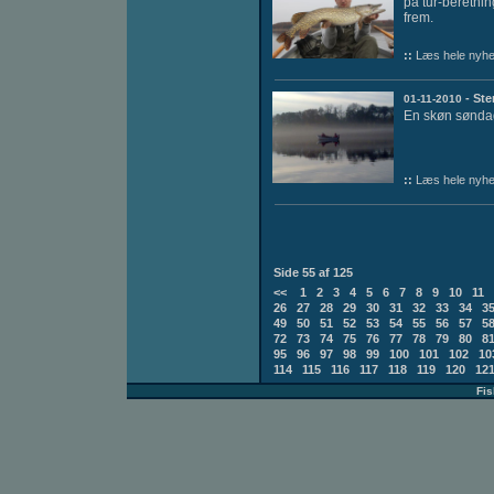
på tur-beretnin
frem.
::
Læs hele nyhe
- Ste
01-11-2010
En skøn sønda
::
Læs hele nyhe
Side 55 af 125
<<
1
2
3
4
5
6
7
8
9
10
11
26
27
28
29
30
31
32
33
34
3
49
50
51
52
53
54
55
56
57
5
72
73
74
75
76
77
78
79
80
8
95
96
97
98
99
100
101
102
10
114
115
116
117
118
119
120
12
Fi