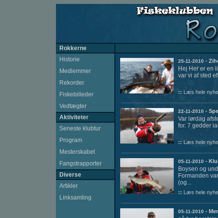
Rokkerne
Historie
- Zih
25-11-2010
Hej Her er en l
Medlemmer
var vi af sted ef
Rekorder
::
Læs hele nyhe
Fiskebilleder
Vedtægter
- Spe
22-11-2010
Aktiviteter
Var lørdag afst
for. 7 gedder ial
Seneste klubtur
Program
::
Læs hele nyhe
Mesterskabet
- Kl
05-11-2010
Fangstrapporter
Boysen og unde
Diverse
Formanden var 
(og...
Artikler
::
Læs hele nyhe
Linksamling
- Men
05-11-2010