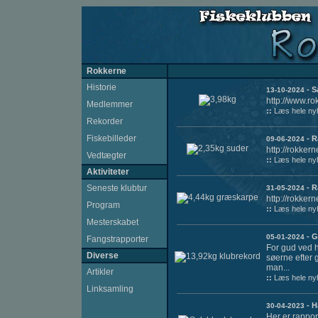
Rokkerne
Historie
- S
13-10-2024
http://www.r
Medlemmer
::
Læs hele ny
Rekorder
Fiskebilleder
- R
09-06-2024
http://rokker
Vedtægter
::
Læs hele ny
Aktiviteter
Seneste klubtur
- R
31-05-2024
http://rokker
Program
::
Læs hele ny
Mesterskabet
- G
05-01-2024
Fangstrapporter
For gud ved 
Diverse
søerne efter
man...
Artikler
::
Læs hele ny
Linksamling
- H
30-04-2023
Her er rappo